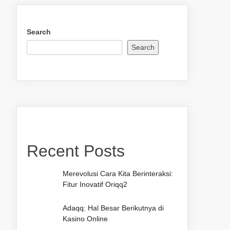
Search
Search
Recent Posts
Merevolusi Cara Kita Berinteraksi:
Fitur Inovatif Oriqq2
Adaqq: Hal Besar Berikutnya di
Kasino Online