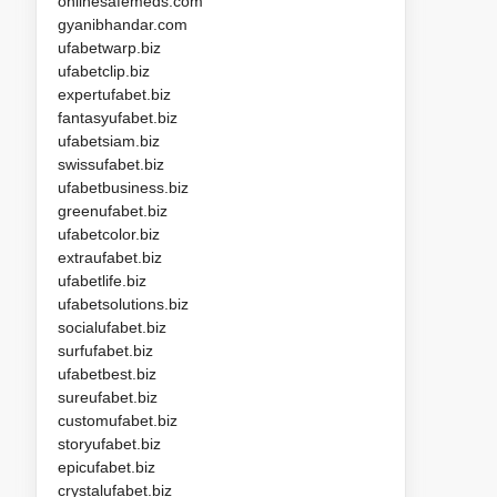
onlinesafemeds.com
gyanibhandar.com
ufabetwarp.biz
ufabetclip.biz
expertufabet.biz
fantasyufabet.biz
ufabetsiam.biz
swissufabet.biz
ufabetbusiness.biz
greenufabet.biz
ufabetcolor.biz
extraufabet.biz
ufabetlife.biz
ufabetsolutions.biz
socialufabet.biz
surfufabet.biz
ufabetbest.biz
sureufabet.biz
customufabet.biz
storyufabet.biz
epicufabet.biz
crystalufabet.biz