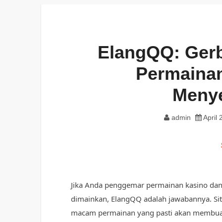
ElangQQ: Ger
Permaina
Meny
admin
April
Jika Anda penggemar permainan kasino dan
dimainkan, ElangQQ adalah jawabannya. Sit
macam permainan yang pasti akan membuat