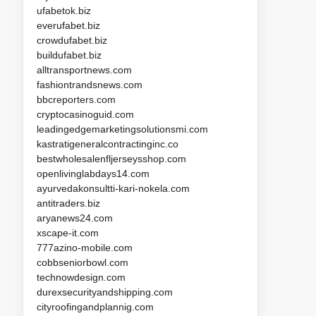
ufabetok.biz
everufabet.biz
crowdufabet.biz
buildufabet.biz
alltransportnews.com
fashiontrandsnews.com
bbcreporters.com
cryptocasinoguid.com
leadingedgemarketingsolutionsmi.com
kastratigeneralcontractinginc.co
bestwholesalenfljerseysshop.com
openlivinglabdays14.com
ayurvedakonsultti-kari-nokela.com
antitraders.biz
aryanews24.com
xscape-it.com
777azino-mobile.com
cobbseniorbowl.com
technowdesign.com
durexsecurityandshipping.com
cityroofingandplannig.com