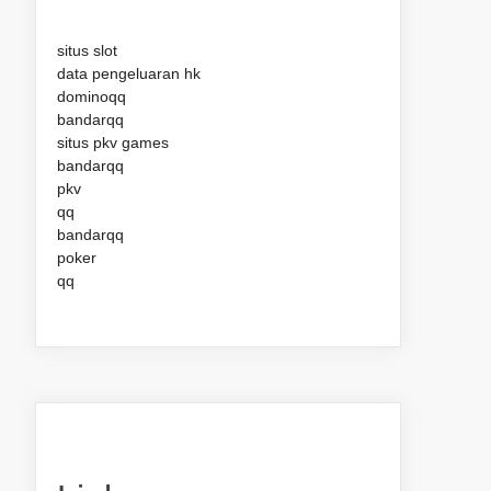
situs slot
data pengeluaran hk
dominoqq
bandarqq
situs pkv games
bandarqq
pkv
qq
bandarqq
poker
qq