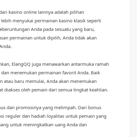
i kasino online lainnya adalah pilihan
ebih menyukai permainan kasino klasik seperti
 keberuntungan Anda pada sesuatu yang baru,
an permainan untuk dipilih, Anda tidak akan
 Anda.
ankan, ElangQQ juga menawarkan antarmuka ramah
 dan menemukan permainan favorit Anda. Baik
an atau baru memulai, Anda akan menemukan
diakses oleh pemain dari semua tingkat keahlian.
onus dan promosinya yang melimpah. Dari bonus
 reguler dan hadiah loyalitas untuk pemain yang
uang untuk meningkatkan uang Anda dan