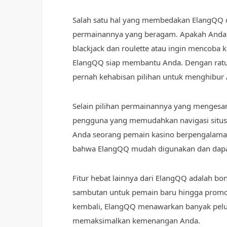
Salah satu hal yang membedakan ElangQQ dar
permainannya yang beragam. Apakah Anda l
blackjack dan roulette atau ingin mencoba
ElangQQ siap membantu Anda. Dengan ratus
pernah kehabisan pilihan untuk menghibur
Selain pilihan permainannya yang menges
pengguna yang memudahkan navigasi situs
Anda seorang pemain kasino berpengalam
bahwa ElangQQ mudah digunakan dan dapat 
Fitur hebat lainnya dari ElangQQ adalah b
sambutan untuk pemain baru hingga promosi
kembali, ElangQQ menawarkan banyak pel
memaksimalkan kemenangan Anda.