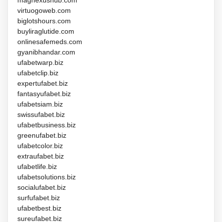
virtuogoweb.com
biglotshours.com
buyliraglutide.com
onlinesafemeds.com
gyanibhandar.com
ufabetwarp.biz
ufabetclip.biz
expertufabet.biz
fantasyufabet.biz
ufabetsiam.biz
swissufabet.biz
ufabetbusiness.biz
greenufabet.biz
ufabetcolor.biz
extraufabet.biz
ufabetlife.biz
ufabetsolutions.biz
socialufabet.biz
surfufabet.biz
ufabetbest.biz
sureufabet.biz