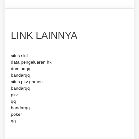
LINK LAINNYA
situs slot
data pengeluaran hk
dominoqq
bandarqq
situs pkv games
bandarqq
pkv
qq
bandarqq
poker
qq