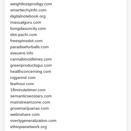
weightlossprodigy.com
smarttechyinfo.com
digitalnotebook.org
maxualguru.com
bongdasuncity.com
slot-pachi.com
freespinsslot.com
paradisefurballs.com
aveuere.info
cannabinoidtimes.com
greenproductsgui.com
healthconcerning.com
rojgarind.com
fewhour.com
18minutetimer.com
semanticseostars.com
mainstreamzone.com
growmarijuanas.com
webnshare.com
overlygeneralization.com
ethiopianetwork.org