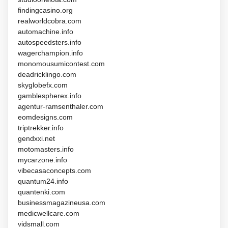
findingcasino.org
realworldcobra.com
automachine.info
autospeedsters.info
wagerchampion.info
monomousumicontest.com
deadricklingo.com
skyglobefx.com
gamblespherex.info
agentur-ramsenthaler.com
eomdesigns.com
triptrekker.info
gendxxi.net
motomasters.info
mycarzone.info
vibecasaconcepts.com
quantum24.info
quantenki.com
businessmagazineusa.com
medicwellcare.com
vidsmall.com