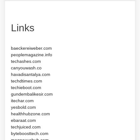
Links
baeckereiweber.com
peoplemagazine.info
techashes.com
canyouwash.co
havadisantalya.com
techdtimes.com
techieboot.com
gundembalikesir.com
itechar.com
yesbold.com
healthhubzone.com
ebaraat.com
techjuiced.com
byteboosttech.com
magnexushub.com