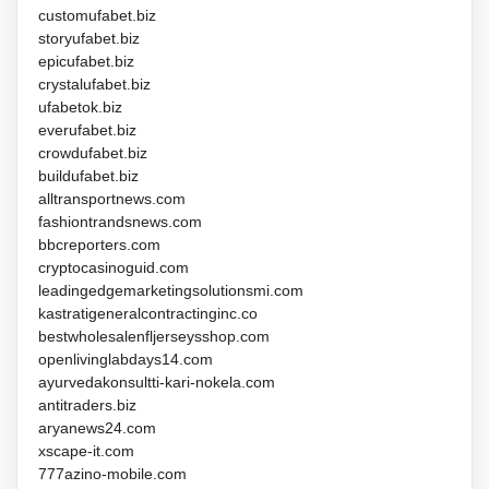
customufabet.biz
storyufabet.biz
epicufabet.biz
crystalufabet.biz
ufabetok.biz
everufabet.biz
crowdufabet.biz
buildufabet.biz
alltransportnews.com
fashiontrandsnews.com
bbcreporters.com
cryptocasinoguid.com
leadingedgemarketingsolutionsmi.com
kastratigeneralcontractinginc.co
bestwholesalenfljerseysshop.com
openlivinglabdays14.com
ayurvedakonsultti-kari-nokela.com
antitraders.biz
aryanews24.com
xscape-it.com
777azino-mobile.com