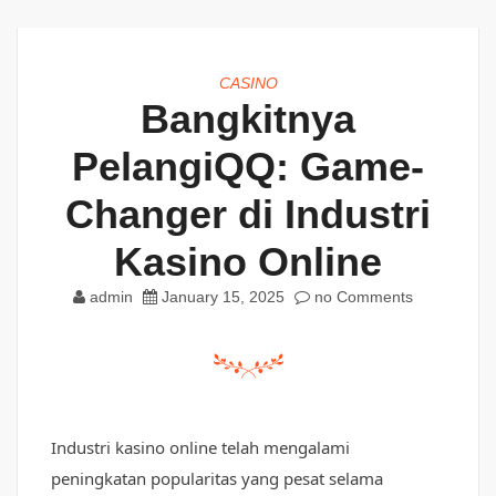
CASINO
Bangkitnya
PelangiQQ: Game-
Changer di Industri
Kasino Online
admin
January 15, 2025
no Comments
Industri kasino online telah mengalami
peningkatan popularitas yang pesat selama