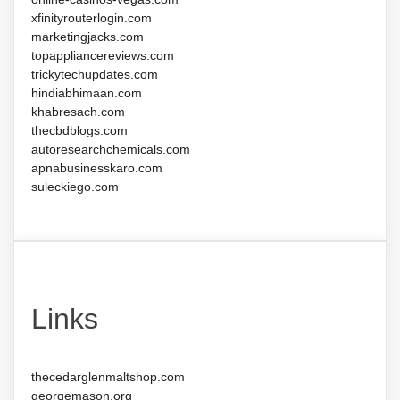
xfinityrouterlogin.com
marketingjacks.com
topappliancereviews.com
trickytechupdates.com
hindiabhimaan.com
khabresach.com
thecbdblogs.com
autoresearchchemicals.com
apnabusinesskaro.com
suleckiego.com
Links
thecedarglenmaltshop.com
georgemason.org