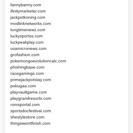
fannybanny.com
ifinitymarketer.com
jackpotkoning.com
modlinknetworks.com
longtimenewz.com
luckysportss.com
luckpeakplay.com
usamicronews.com
grofashion.com
pokemongoevolutioncalc.com
phishingbase.com
racegamings.com
primejackpotstay.com
pokugaa.com
playvaultgame.com
playgrandresorts.com
romsportal.com
sportsdocfestival.com
shestylestore.com
thingsiwontfinish.com