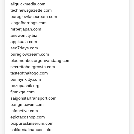
allquickmedia.com
technewsgazette.com
pureglowfacecream.com
kingofherrings.com
mrbetjapan.com
anewentity.biz
appkuala.com
seo7days.com
pureglowcream.com
bloemenbezorgenvandaag.com
secrettohairgrowth.com
tasteofthaitogo.com
bunnynkitty.com
bezopasnik.org
fjmnxga.com
saigonstartransport.com
bangmaxwin.com
infonetive.com
epictacoshop.com
biopuraskinserum.com
californiafinances.info