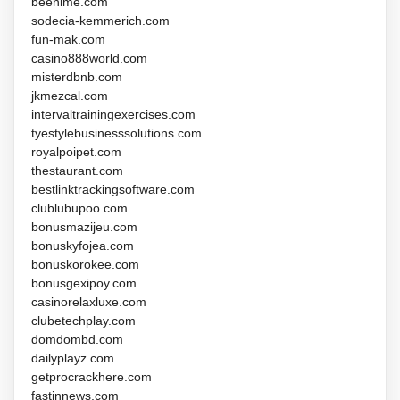
beenime.com
sodecia-kemmerich.com
fun-mak.com
casino888world.com
misterdbnb.com
jkmezcal.com
intervaltrainingexercises.com
tyestylebusinesssolutions.com
royalpoipet.com
thestaurant.com
bestlinktrackingsoftware.com
clublubupoo.com
bonusmazijeu.com
bonuskyfojea.com
bonuskorokee.com
bonusgexipoy.com
casinorelaxluxe.com
clubetechplay.com
domdombd.com
dailyplayz.com
getprocrackhere.com
fastinnews.com