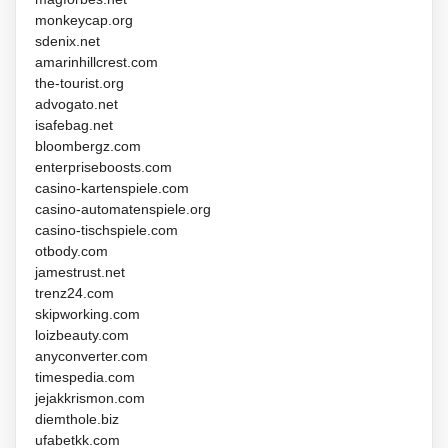
monkeycap.org
sdenix.net
amarinhillcrest.com
the-tourist.org
advogato.net
isafebag.net
bloombergz.com
enterpriseboosts.com
casino-kartenspiele.com
casino-automatenspiele.org
casino-tischspiele.com
otbody.com
jamestrust.net
trenz24.com
skipworking.com
loizbeauty.com
anyconverter.com
timespedia.com
jejakkrismon.com
diemthole.biz
ufabetkk.com