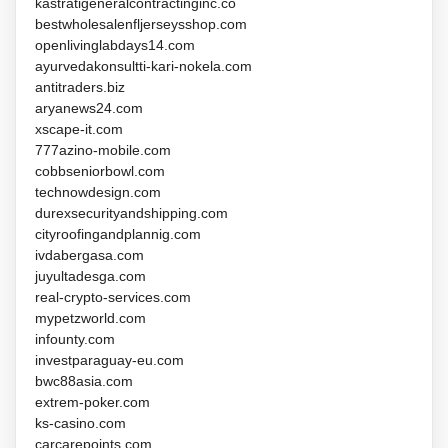
kastratigeneralcontractinginc.co
bestwholesalenfljerseysshop.com
openlivinglabdays14.com
ayurvedakonsultti-kari-nokela.com
antitraders.biz
aryanews24.com
xscape-it.com
777azino-mobile.com
cobbseniorbowl.com
technowdesign.com
durexsecurityandshipping.com
cityroofingandplannig.com
ivdabergasa.com
juyultadesga.com
real-crypto-services.com
mypetzworld.com
infounty.com
investparaguay-eu.com
bwc88asia.com
extrem-poker.com
ks-casino.com
carcarepoints.com