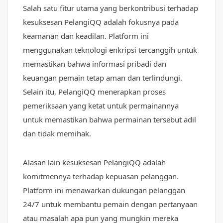
Salah satu fitur utama yang berkontribusi terhadap
kesuksesan PelangiQQ adalah fokusnya pada
keamanan dan keadilan. Platform ini
menggunakan teknologi enkripsi tercanggih untuk
memastikan bahwa informasi pribadi dan
keuangan pemain tetap aman dan terlindungi.
Selain itu, PelangiQQ menerapkan proses
pemeriksaan yang ketat untuk permainannya
untuk memastikan bahwa permainan tersebut adil
dan tidak memihak.
Alasan lain kesuksesan PelangiQQ adalah
komitmennya terhadap kepuasan pelanggan.
Platform ini menawarkan dukungan pelanggan
24/7 untuk membantu pemain dengan pertanyaan
atau masalah apa pun yang mungkin mereka