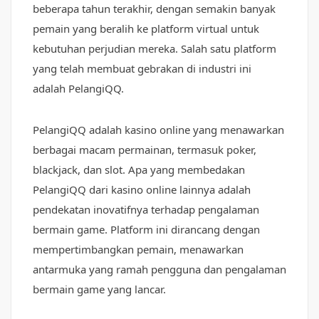
beberapa tahun terakhir, dengan semakin banyak
pemain yang beralih ke platform virtual untuk
kebutuhan perjudian mereka. Salah satu platform
yang telah membuat gebrakan di industri ini
adalah PelangiQQ.
PelangiQQ adalah kasino online yang menawarkan
berbagai macam permainan, termasuk poker,
blackjack, dan slot. Apa yang membedakan
PelangiQQ dari kasino online lainnya adalah
pendekatan inovatifnya terhadap pengalaman
bermain game. Platform ini dirancang dengan
mempertimbangkan pemain, menawarkan
antarmuka yang ramah pengguna dan pengalaman
bermain game yang lancar.