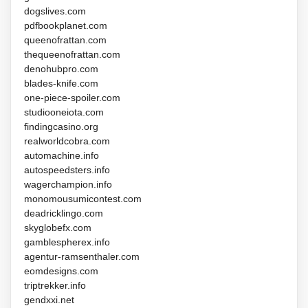
dogslives.com
pdfbookplanet.com
queenofrattan.com
thequeenofrattan.com
denohubpro.com
blades-knife.com
one-piece-spoiler.com
studiooneiota.com
findingcasino.org
realworldcobra.com
automachine.info
autospeedsters.info
wagerchampion.info
monomousumicontest.com
deadricklingo.com
skyglobefx.com
gamblespherex.info
agentur-ramsenthaler.com
eomdesigns.com
triptrekker.info
gendxxi.net