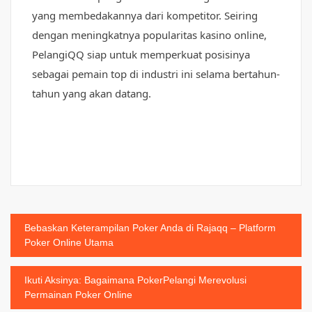
yang membedakannya dari kompetitor. Seiring
dengan meningkatnya popularitas kasino online,
PelangiQQ siap untuk memperkuat posisinya
sebagai pemain top di industri ini selama bertahun-
tahun yang akan datang.
Post
Bebaskan Keterampilan Poker Anda di Rajaqq – Platform
Poker Online Utama
navigation
Ikuti Aksinya: Bagaimana PokerPelangi Merevolusi
Permainan Poker Online