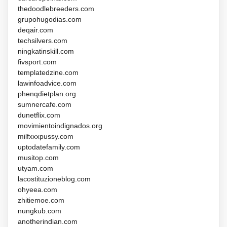
thedoodlebreeders.com
grupohugodias.com
deqair.com
techsilvers.com
ningkatinskill.com
fivsport.com
templatedzine.com
lawinfoadvice.com
phenqdietplan.org
sumnercafe.com
dunetflix.com
movimientoindignados.org
milfxxxpussy.com
uptodatefamily.com
musitop.com
utyam.com
lacostituzioneblog.com
ohyeea.com
zhitiemoe.com
nungkub.com
anotherindian.com