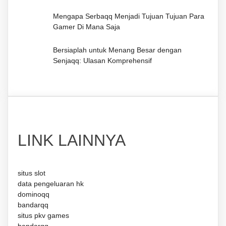
Mengapa Serbaqq Menjadi Tujuan Tujuan Para
Gamer Di Mana Saja
Bersiaplah untuk Menang Besar dengan
Senjaqq: Ulasan Komprehensif
LINK LAINNYA
situs slot
data pengeluaran hk
dominoqq
bandarqq
situs pkv games
bandarqq