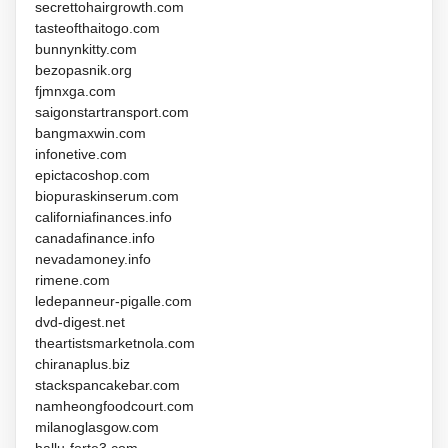
secrettohairgrowth.com
tasteofthaitogo.com
bunnynkitty.com
bezopasnik.org
fjmnxga.com
saigonstartransport.com
bangmaxwin.com
infonetive.com
epictacoshop.com
biopuraskinserum.com
californiafinances.info
canadafinance.info
nevadamoney.info
rimene.com
ledepanneur-pigalle.com
dvd-digest.net
theartistsmarketnola.com
chiranaplus.biz
stackspancakebar.com
namheongfoodcourt.com
milanoglasgow.com
hallu-forte3.com