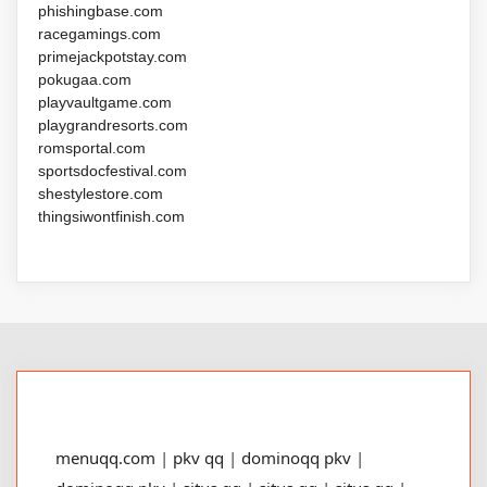
phishingbase.com
racegamings.com
primejackpotstay.com
pokugaa.com
playvaultgame.com
playgrandresorts.com
romsportal.com
sportsdocfestival.com
shestylestore.com
thingsiwontfinish.com
menuqq.com
|
pkv qq
|
dominoqq pkv
|