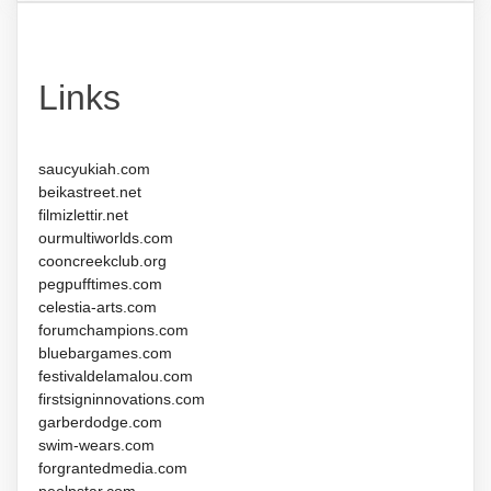
Links
saucyukiah.com
beikastreet.net
filmizlettir.net
ourmultiworlds.com
cooncreekclub.org
pegpufftimes.com
celestia-arts.com
forumchampions.com
bluebargames.com
festivaldelamalou.com
firstsigninnovations.com
garberdodge.com
swim-wears.com
forgrantedmedia.com
peolpstar.com