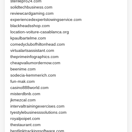
sterilepro24.com
solidtechbusiness.com
reviewcardgaming.com
experiencedexpertstowingservice.com
blackheadsshop.com
location-voiture-casablanca.org
kpaulbartelme.com
comedyclubofhiltonhead.com
virtualartsassistant.com
theprimeinfographics.com
cheapvaliumordernow.com
beenime.com
sodecia-kemmerich.com
fun-mak.com
casino888world.com
misterdbnb.com
jkmezcal.com
intervaltrainingexercises.com
tyestylebusinesssolutions.com
royalpoipet.com
thestaurant.com
bestlinktrackingsoftware.com