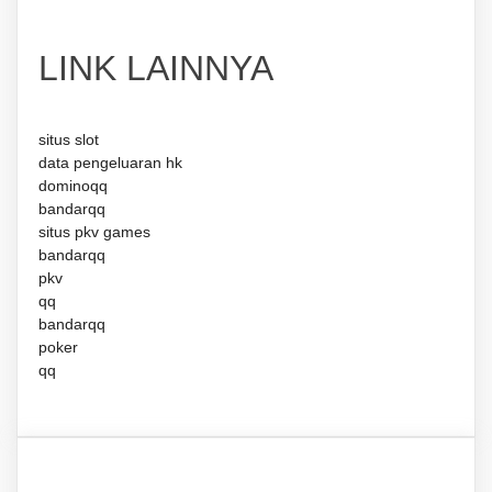
LINK LAINNYA
situs slot
data pengeluaran hk
dominoqq
bandarqq
situs pkv games
bandarqq
pkv
qq
bandarqq
poker
qq