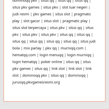
dominoqq pkv
|
situs qq
|
situs qq
|
situs qq
|
situs pkv games
|
situs pkv
|
slot luar negeri
|
judi resmi
|
pkv games
|
situs slot
|
pragmatic
play
|
slot gacor
|
situs slot
|
pragmatic play
|
situs slot terpercaya
|
situs pkv
|
situs qq
|
situs
pkv
|
situs pkv
|
situs pkv
|
situs qq
|
situs qq
|
situs qq
|
situs qq
|
situs qq
|
situs qq
|
situs judi
bola
|
mix parlay
|
pkv qq
|
murniqq.com
|
hematqq.com
|
login menuqq
|
login murniqq
|
login hematqq
|
poker online
|
situs qq
|
situs
pkv games
|
situs qq
|
link slot
|
link slot
|
link
slot
|
dominoqq pkv
|
situs qq
|
dominoqq
|
jurusqq.pkvgamesresmi.org