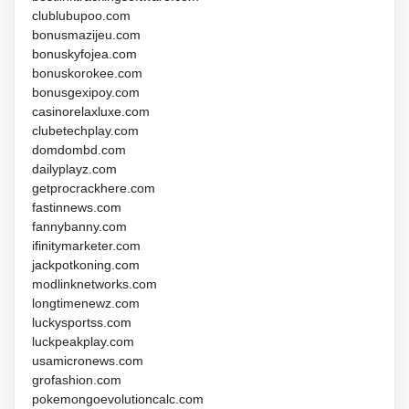
clublubupoo.com
bonusmazijeu.com
bonuskyfojea.com
bonuskorokee.com
bonusgexipoy.com
casinorelaxluxe.com
clubetechplay.com
domdombd.com
dailyplayz.com
getprocrackhere.com
fastinnews.com
fannybanny.com
ifinitymarketer.com
jackpotkoning.com
modlinknetworks.com
longtimenewz.com
luckysportss.com
luckpeakplay.com
usamicronews.com
grofashion.com
pokemongoevolutioncalc.com