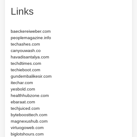
Links
baeckereiweber.com
peoplemagazine.info
techashes.com
canyouwash.co
havadisantalya.com
techdtimes.com
techieboot.com
gundembalikesir.com
itechar.com
yesbold.com
healthhubzone.com
ebaraat.com
techjuiced.com
byteboosttech.com
magnexushub.com
virtuogoweb.com
biglotshours.com