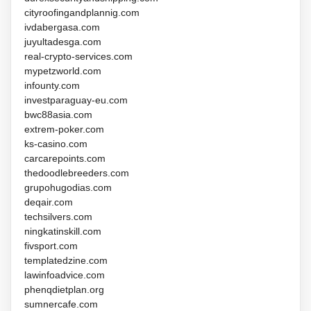
cityroofingandplannig.com
ivdabergasa.com
juyultadesga.com
real-crypto-services.com
mypetzworld.com
infounty.com
investparaguay-eu.com
bwc88asia.com
extrem-poker.com
ks-casino.com
carcarepoints.com
thedoodlebreeders.com
grupohugodias.com
deqair.com
techsilvers.com
ningkatinskill.com
fivsport.com
templatedzine.com
lawinfoadvice.com
phenqdietplan.org
sumnercafe.com