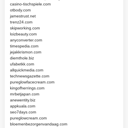
casino-tischspiele.com
otbody.com
jamestrust.net
trenz24.com
skipworking.com
loizbeauty.com
anyconverter.com
timespedia.com
jejakkrismon.com
diemthole.biz
ufabetkk.com
allquickmedia.com
technewsgazette.com
pureglowfacecream.com
kingofherrings.com
mrbetjapan.com
anewentity.biz
appkuala.com
seo7days.com
pureglowcream.com
bloemenbezorgenvandaag.com