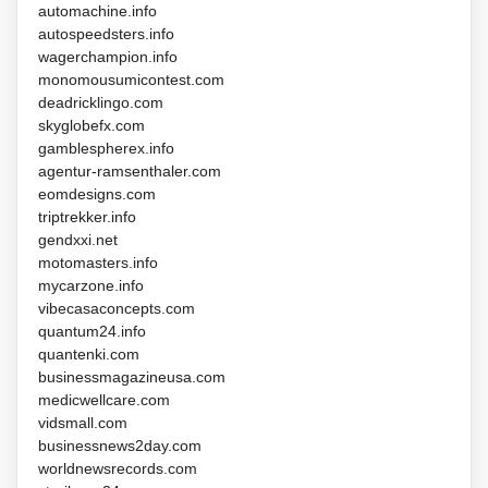
automachine.info
autospeedsters.info
wagerchampion.info
monomousumicontest.com
deadricklingo.com
skyglobefx.com
gamblespherex.info
agentur-ramsenthaler.com
eomdesigns.com
triptrekker.info
gendxxi.net
motomasters.info
mycarzone.info
vibecasaconcepts.com
quantum24.info
quantenki.com
businessmagazineusa.com
medicwellcare.com
vidsmall.com
businessnews2day.com
worldnewsrecords.com