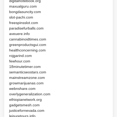
digitalnotebook.org
maxualguru.com
bongdasuncity.com
slot-pachi.com
freespinsslot.com
paradisefurballs.com
aveuere.info
cannabinoidtimes.com
greenproductsgui.com
healthconcerning.com
rojgarind.com
fewhour.com
18minutetimer.com
semanticseostars.com
mainstreamzone.com
growmarijuanas.com
webnshare.com
overlygeneralization.com
ethiopianetwork.org
gadgetsmesh.com
justicefornevada.com
leisuretours.info