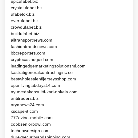
epicufabet.biz
crystalufabet.biz
ufabetok.biz
everufabet.biz
crowdufabet.biz
buildufabet.biz
alltransportnews.com
fashiontrandsnews.com
bbcreporters.com
cryptocasinoguid.com
leadingedgemarketingsolutionsmi.com
kastratigeneralcontractinginc.co
bestwholesalenfljerseysshop.com
openlivinglabdays14.com
ayurvedakonsultti-kari-nokela.com
antitraders.biz
aryanews24.com
xscape-it.com
777azino-mobile.com
cobbseniorbowl.com
technowdesign.com
durexsecurityandshipping.com