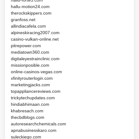
hallu-motion24.com
therockskippers.com
granfoss.net
allindiacafela.com
alpineskiracing2007.com
casino-vulkan-online.net
pitrepower.com
mediatown360.com
digitaleyestrainclinic.com
missionposible.com
online-casinos-vegas.com
xfinityrouterlogin.com
marketingjacks.com
topappliancereviews.com
trickytechupdates.com
hindiabhimaan.com
khabresach.com
thecbdblogs.com
autoresearchchemicals.com
apnabusinesskaro.com
suleckiego.com