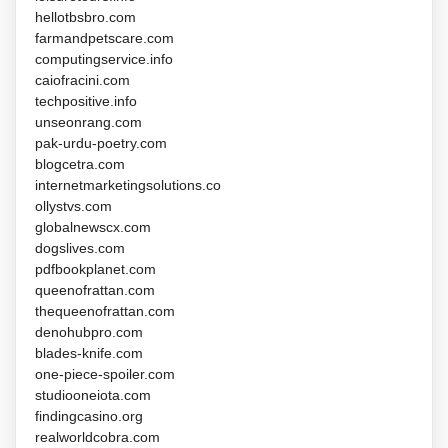
hellotbsbro.com
farmandpetscare.com
computingservice.info
caiofracini.com
techpositive.info
unseonrang.com
pak-urdu-poetry.com
blogcetra.com
internetmarketingsolutions.co
ollystvs.com
globalnewscx.com
dogslives.com
pdfbookplanet.com
queenofrattan.com
thequeenofrattan.com
denohubpro.com
blades-knife.com
one-piece-spoiler.com
studiooneiota.com
findingcasino.org
realworldcobra.com