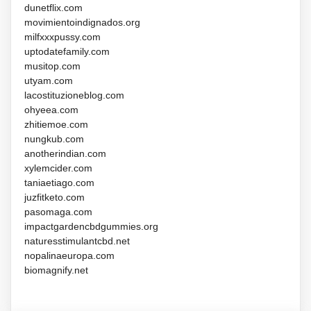
dunetflix.com
movimientoindignados.org
milfxxxpussy.com
uptodatefamily.com
musitop.com
utyam.com
lacostituzioneblog.com
ohyeea.com
zhitiemoe.com
nungkub.com
anotherindian.com
xylemcider.com
taniaetiago.com
juzfitketo.com
pasomaga.com
impactgardencbdgummies.org
naturesstimulantcbd.net
nopalinaeuropa.com
biomagnify.net