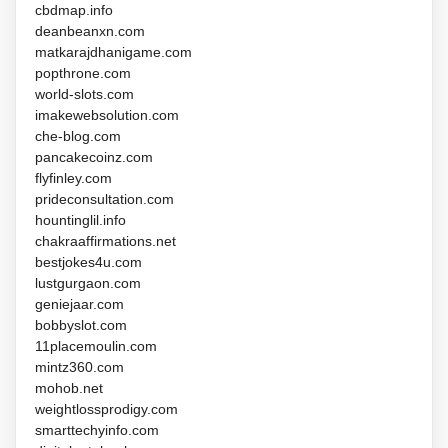
cbdmap.info
deanbeanxn.com
matkarajdhanigame.com
popthrone.com
world-slots.com
imakewebsolution.com
che-blog.com
pancakecoinz.com
flyfinley.com
prideconsultation.com
hountinglil.info
chakraaffirmations.net
bestjokes4u.com
lustgurgaon.com
geniejaar.com
bobbyslot.com
11placemoulin.com
mintz360.com
mohob.net
weightlossprodigy.com
smarttechyinfo.com