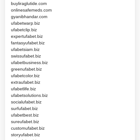
buyliraglutide.com
onlinesafemeds.com
gyanibhandar.com
ufabetwarp.biz
ufabetclip.biz
expertufabet.biz
fantasyufabet.biz
ufabetsiam.biz
swissufabet.biz
ufabetbusiness.biz
greenufabet.biz
ufabetcolor.biz
extraufabet.biz
ufabetlife.biz
ufabetsolutions.biz
socialufabet.biz
surfufabet.biz
ufabetbest.biz
sureufabet.biz
customufabet.biz
storyufabet.biz